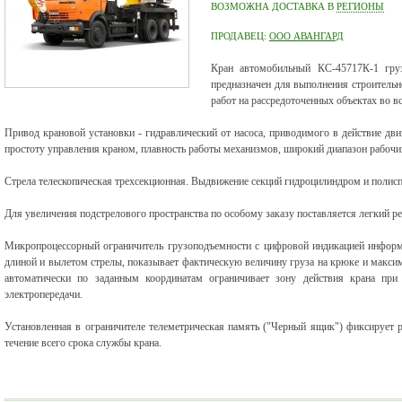
ВОЗМОЖНА ДОСТАВКА В
РЕГИОНЫ
ПРОДАВЕЦ:
ООО АВАНГАРД
Кран автомобильный КС-45717К-1 гр
предназначен для выполнения строитель
работ на рассредоточенных объектах во 
Привод крановой установки - гидравлический от насоса, приводимого в действие дви
простоту управления краном, плавность работы механизмов, широкий диапазон рабочи
Стрела телескопическая трехсекционная. Выдвижение секций гидроцилиндром и полисп
Для увеличения подстрелового пространства по особому заказу поставляется легкий ре
Микропроцесcорный ограничитель грузоподъемности с цифровой индикацией информац
длиной и вылетом стрелы, показывает фактическую величину груза на крюке и макси
автоматически по заданным координатам ограничивает зону действия крана при
электропередачи.
Установленная в ограничителе телеметрическая память ("Черный ящик") фиксирует р
течение всего срока службы крана.