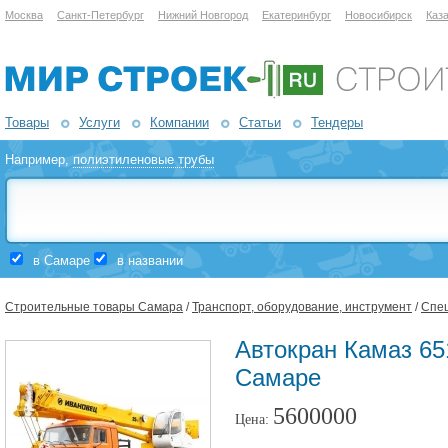
Москва
Санкт-Петербург
Нижний Новгород
Екатеринбург
Новосибирск
Каз
Товары
Услуги
Компании
Статьи
Тендеры
Например,
полиэтиленовые трубы
в Самаре
в названии
Строительные товары Самара
/
Транспорт, оборудование, инструмент
/
Спе
Автокран Камаз 65
Самаре
5600000
Цена: