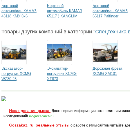
Бортовой
Бортовой
Бортовой
автомобиль КАМАЗ
автомобиль КАМАЗ
автомобиль КАМАЗ
43118 КМУ 6х6
65117 ) KANGLIM
65117 Palfinger
KS1256G-II КМУ
PK15500A
Товары других компаний в категории "
Спецтехника 
Экскаватор-
Экскаватор-
Дорожная фреза
погрузчик XCMG
погрузчик XCMG
XCMG XM101
WZ30-25
XT873
Исследование рынка.
Достоверная информация сэкономит вам милл
исследований!
megaresearch.ru
Goszakaz. ru: реальные отзывы
о работе с этим сайтом читайте зде