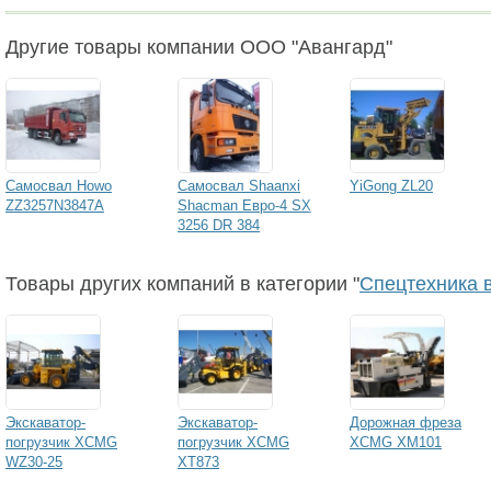
Другие товары компании ООО "Авангард"
Самосвал Howo
Самосвал Shaanxi
YiGong ZL20
ZZ3257N3847A
Shacman Евро-4 SX
3256 DR 384
Товары других компаний в категории "
Спецтехника 
Экскаватор-
Экскаватор-
Дорожная фреза
погрузчик XCMG
погрузчик XCMG
XCMG XM101
WZ30-25
XT873