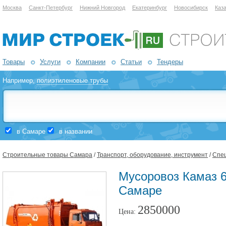
Москва
Санкт-Петербург
Нижний Новгород
Екатеринбург
Новосибирск
Каз
Товары
Услуги
Компании
Статьи
Тендеры
Например,
полиэтиленовые трубы
в Самаре
в названии
Строительные товары Самара
/
Транспорт, оборудование, инструмент
/
Спе
Мусоровоз Камаз 6
Самаре
2850000
Цена: