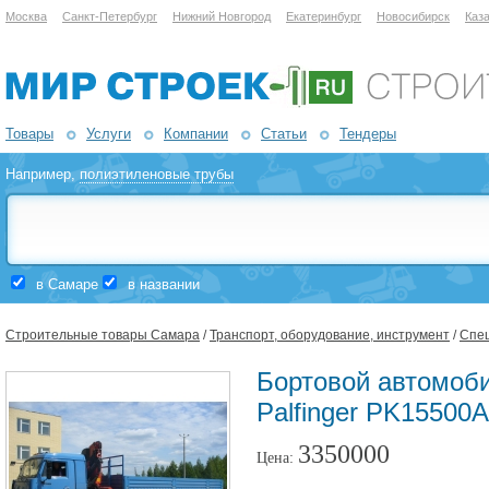
Москва
Санкт-Петербург
Нижний Новгород
Екатеринбург
Новосибирск
Каз
Товары
Услуги
Компании
Статьи
Тендеры
Например,
полиэтиленовые трубы
в Самаре
в названии
Строительные товары Самара
/
Транспорт, оборудование, инструмент
/
Спе
Бортовой автомоб
Palfinger PK15500
3350000
Цена: