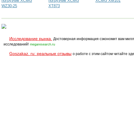
погрузчик XCMG
погрузчик XCMG
XCMG XM101
WZ30-25
XT873
Исследование рынка.
Достоверная информация сэкономит вам милл
исследований!
megaresearch.ru
Goszakaz. ru: реальные отзывы
о работе с этим сайтом читайте зде