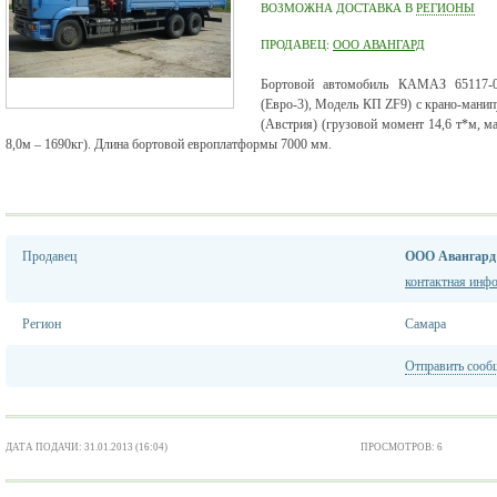
ВОЗМОЖНА ДОСТАВКА В
РЕГИОНЫ
ПРОДАВЕЦ:
ООО АВАНГАРД
Бортовой автомобиль КАМАЗ 65117-01
(Евро-3), Модель КП ZF9) c крано-манип
(Австрия) (грузовой момент 14,6 т*м, мак
8,0м – 1690кг). Длина бортовой европлатформы 7000 мм.
Продавец
ООО Авангард
контактная инф
Регион
Самара
Отправить сооб
ДАТА ПОДАЧИ: 31.01.2013 (16:04)
ПРОСМОТРОВ: 6