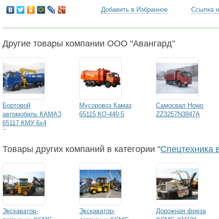
Добавить в Избранное
Ссылка н
Другие товары компании ООО "Авангард"
Бортовой
Мусоровоз Камаз
Самосвал Howo
автомобиль КАМАЗ
65115 КО-440-5
ZZ3257N3847A
65117 КМУ 6х4
Soosan
Товары других компаний в категории "
Спецтехника 
Экскаватор-
Экскаватор-
Дорожная фреза