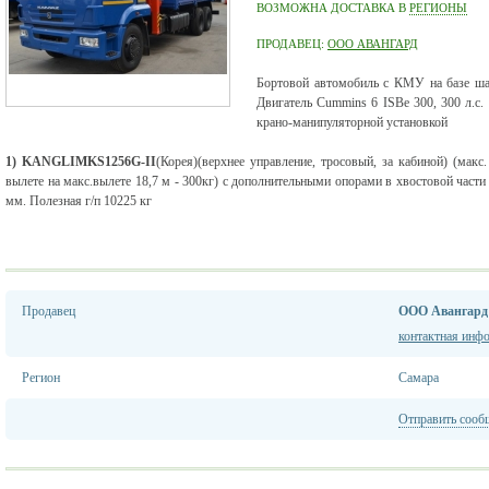
ВОЗМОЖНА ДОСТАВКА В
РЕГИОНЫ
ПРОДАВЕЦ:
ООО АВАНГАРД
Бортовой автомобиль с КМУ на базе ш
Двигатель Cummins 6 ISBe 300, 300 л.с.
крано-манипуляторной установкой
1) KANGLIMKS1256G-II
(Корея)(верхнее управление, тросовый, за кабиной) (макс.
вылете на макс.вылете 18,7 м - 300кг) с дополнительными опорами в хвостовой част
мм. Полезная г/п 10225 кг
Продавец
ООО Авангард
контактная инф
Регион
Самара
Отправить сооб