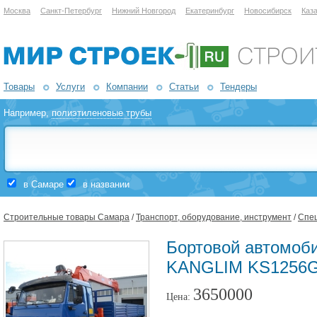
Москва
Санкт-Петербург
Нижний Новгород
Екатеринбург
Новосибирск
Каз
Товары
Услуги
Компании
Статьи
Тендеры
Например,
полиэтиленовые трубы
в Самаре
в названии
Строительные товары Самара
/
Транспорт, оборудование, инструмент
/
Спе
Бортовой автомоб
KANGLIM KS1256G-
3650000
Цена: