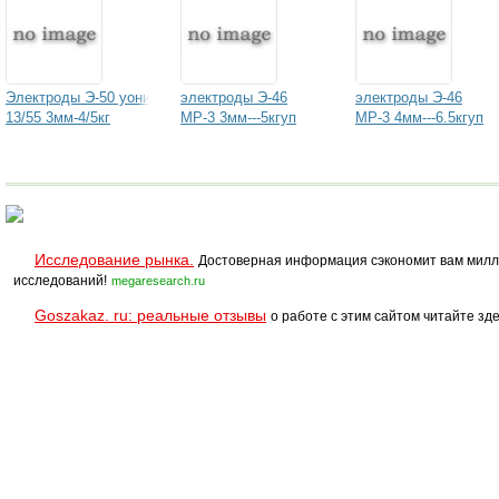
Электроды Э-50 уони
электроды Э-46
электроды Э-46
13/55 3мм-4/5кг
МР-3 3мм---5кгуп
МР-3 4мм---6.5кгуп
Исследование рынка.
Достоверная информация сэкономит вам милл
исследований!
megaresearch.ru
Goszakaz. ru: реальные отзывы
о работе с этим сайтом читайте зде