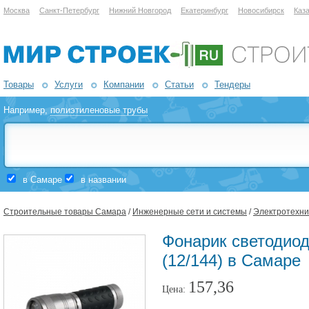
Москва
Санкт-Петербург
Нижний Новгород
Екатеринбург
Новосибирск
Каз
Товары
Услуги
Компании
Статьи
Тендеры
Например,
полиэтиленовые трубы
в Самаре
в названии
Строительные товары Самара
/
Инженерные сети и системы
/
Электротехни
Фонарик светодио
(12/144) в Самаре
157,36
Цена: