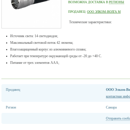
ВОЗМОЖНА ДОСТАВКА В
РЕГИОНЫ
ПРОДАВЕЦ:
ООО ЭЛКОМ-ВОЛГА М
Технические характеристики:
Источник света: 14 светодиодов;
Максимальный световой поток 42 люмена;
Влагозащищенный корпус из алюминиевого сплава;
Работает при температуре окружающей среды от -20 до +40 С.
Питание от трех элементов ААA;
Продавец
ООО Элком-Во
контактная инф
Регион
Самара
Отправить сооб