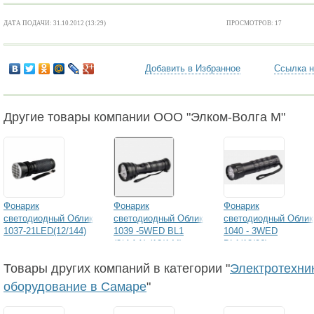
ДАТА ПОДАЧИ: 31.10.2012 (13:29)
ПРОСМОТРОВ: 17
Добавить в Избранное
Ссылка н
Другие товары компании ООО "Элком-Волга М"
Фонарик
Фонарик
Фонарик
светодиодный Облик
светодиодный Облик
светодиодный Облик
1037-21LED(12/144)
1039 -5WED BL1
1040 - 3WED
(3*AAA) (12/144)
BL1(12/96)
Товары других компаний в категории "
Электротехни
оборудование в Самаре
"