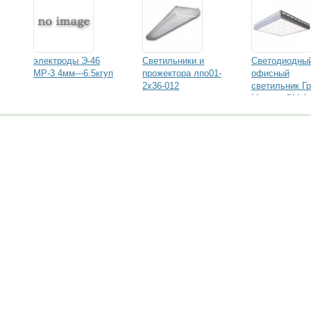
электроды Э-46
Светильники и
Светодиодны
МР-3 4мм---6.5кгуп
прожектора лпо01-
офисный
2х36-012
светильник Г
Мастер GM A4
36-xx-xxxx-42-
CМ-40-L00-N