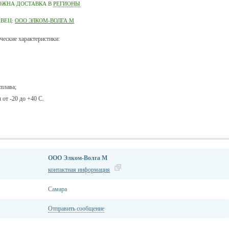
ОЖНА ДОСТАВКА В
РЕГИОНЫ
АВЕЦ:
ООО ЭЛКОМ-ВОЛГА М
еские характеристики:
плава;
от -20 до +40 С.
ООО Элком-Волга М
контактная информация
Самара
Отправить сообщение