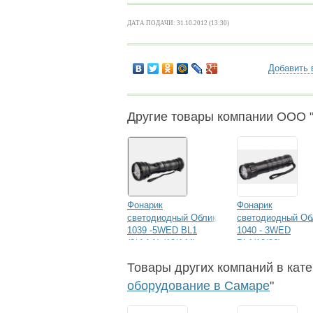
ДАТА ПОДАЧИ: 31.10.2012 (13:30)
Добавить 
Другие товары компании ООО 
Фонарик
Фонарик
светодиодный Облик
светодиодный Об
1039 -5WED BL1
1040 - 3WED
(3*AAA) (12/144)
BL1(12/96)
Товары других компаний в кате
оборудование в Самаре
"