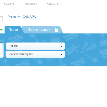
Украина
Беларусь
Казахстан
Регион
:
САМАРА
ия
Поиск
Войти на сайт
Товары
Во всех категориях