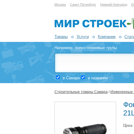
Москва
Санкт-Петербург
Нижний Новгород
Е
Товары
Услуги
Компании
Стат
Например,
полиэтиленовые трубы
в Самаре
в названии
Строительные товары Самара
/
Инженерные 
Фо
21
Цена