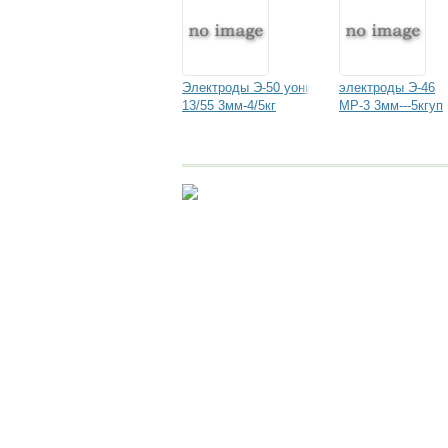
Электроды Э-50 уони
электроды Э-46
13/55 3мм-4/5кг
МР-3 3мм---5кгуп