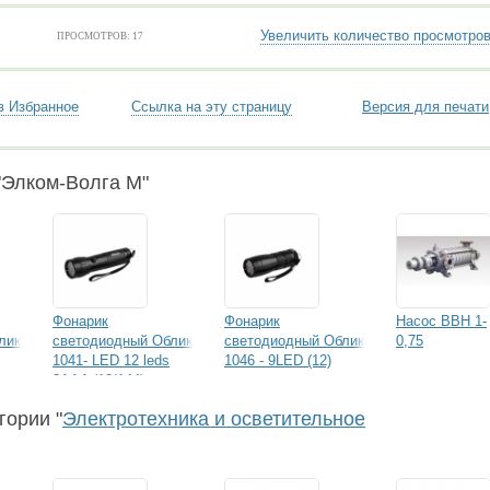
Увеличить количество просмотро
ПРОСМОТРОВ: 17
в Избранное
Ссылка на эту страницу
Версия для печати
"Элком-Волга М"
Фонарик
Фонарик
Насос ВВН 1-
лик
светодиодный Облик
светодиодный Облик
0,75
1041- LED 12 leds
1046 - 9LED (12)
3AAA (12/144)
гории "
Электротехника и осветительное