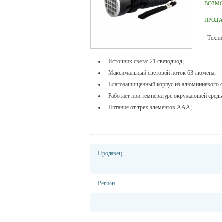
ВОЗМ
ПРОД
Технич
Источник света: 21 светодиод;
Максимальный световой поток 63 люмена;
Влагозащищенный корпус из алюминиевого с
Работает при температуре окружающей среды 
Питание от трех элементов ААА;
Продавец
Регион