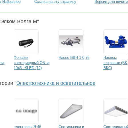
в Избранное
Ссылка на эту страницу
Версия для печати
"Элком-Волга М"
Фонарик
Насос ВВН 1-0,75
Насосы
лик
светодиодный Облик
вихревые (ВК
1046 - 9LED (12)
ВКС)
гории "
Электротехника и осветительное
электроды Э-46
Светильники и
Светодиодны