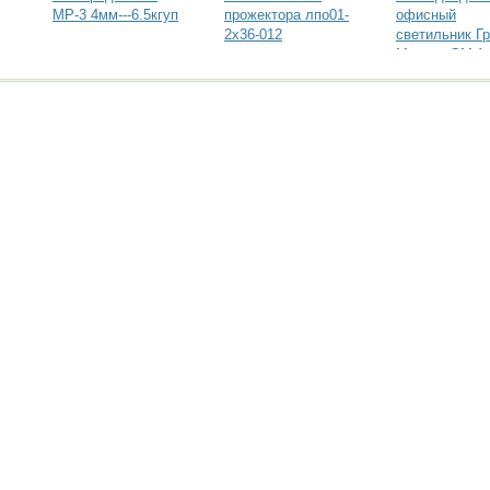
МР-3 4мм---6.5кгуп
прожектора лпо01-
офисный
2х36-012
светильник Г
Мастер GM A4
36-xx-xxxx-42-
CМ-40-L00-N
Политика конфиденциальности
Карта сайта
© 2009-2023, МирСтроек.ру - портал бесплатных строительных объявлений.