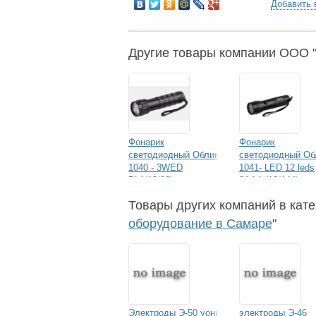
Добавить 
Другие товары компании ООО 
Фонарик
Фонарик
светодиодный Облик
светодиодный Об
1040 - 3WED
1041- LED 12 leds
BL1(12/96)
3AAA (12/144)
Товары других компаний в кате
оборудование в Самаре
"
Электроды Э-50 уони
электроды Э-46