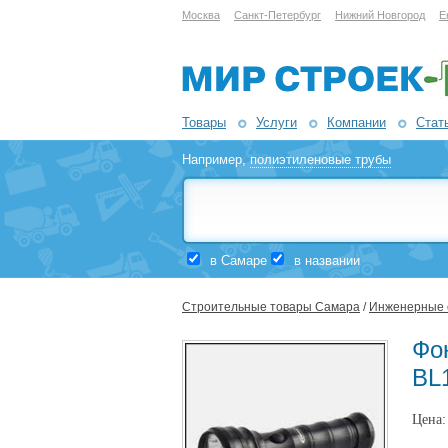
Москва
Санкт-Петербург
Нижний Новгород
Е
Товары
Услуги
Компании
Стат
Например,
полиэтиленовые трубы
в Самаре
в названии
Строительные товары Самара
/
Инженерные 
Фо
BL1
Цена