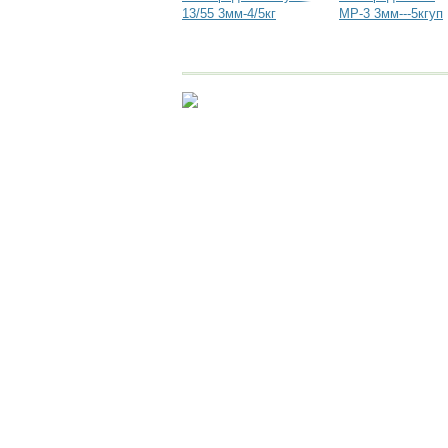
13/55 3мм-4/5кг
МР-3 3мм---5кгуп
Помощь
Условия использования