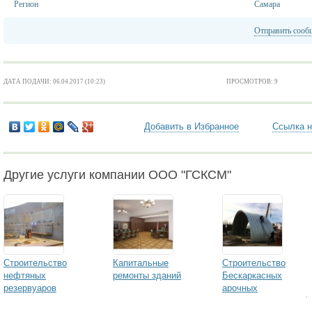
Регион
Самара
Отправить сооб
ДАТА ПОДАЧИ: 06.04.2017 (10:23)
ПРОСМОТРОВ: 9
Добавить в Избранное
Ссылка н
Другие услуги компании ООО "ГСКСМ"
Строительство
Капитальные
Строительство
нефтяных
ремонты зданий
Бескаркасных
резервуаров
арочных
металлоконструкций