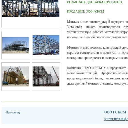
ВОЗМОЖНА ДОСТАВКА В
РЕГИОНЫ
ПРОДАВЕЦ:
ООО ГСКСМ
Монтаж металлоконструкций осуществляе
Установка может производиться дв
укрупнительную сборку металлоконстру
положение. Второй способ подразумевает
Монтаж металлических конструкций дол
строгом соответствии с проектом и черт
методично проверяется инженерами-техн
Компания ПАО «ГСКСМ» предлагает с
металлоконструкций. Профессиональн
производственной базы, позволяют про
даже срочный монтаж стальных конструкц
Продавец
ООО ГСКСМ
контактная инф