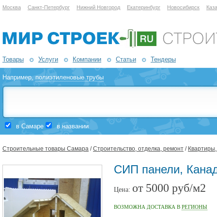
Москва
Санкт-Петербург
Нижний Новгород
Екатеринбург
Новосибирск
Каз
Товары
Услуги
Компании
Статьи
Тендеры
Например,
полиэтиленовые трубы
в Самаре
в названии
Строительные товары Самара
/
Строительство, отделка, ремонт
/
Квартиры,
СИП панели, Кана
от 5000 руб/м2
Цена:
ВОЗМОЖНА ДОСТАВКА В
РЕГИОНЫ