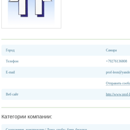
Город
Самара
Телефон
+79276136808
E-mail
prof-leon@yande
Отправить сооб
Веб сайт
http://www.prof-
Категории компании:
Сооружения, конструкции
/
Дома, срубы, бани, беседки