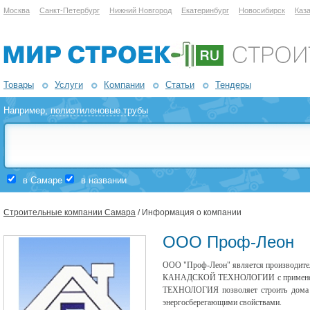
Москва
Санкт-Петербург
Нижний Новгород
Екатеринбург
Новосибирск
Каз
Товары
Услуги
Компании
Статьи
Тендеры
Например,
полиэтиленовые трубы
в Самаре
в названии
Строительные компании Самара
/ Информация о компании
ООО Проф-Леон
ООО "Проф-Леон" является производител
КАНАДСКОЙ ТЕХНОЛОГИИ с применени
ТЕХНОЛОГИЯ позволяет строить дома в
энергосберегающими свойствами.