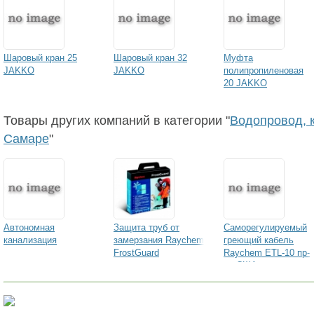
Шаровый кран 25
Шаровый кран 32
Муфта
JAKKO
JAKKO
полипропиленовая
20 JAKKO
Товары других компаний в категории "
Водопровод, к
Самаре
"
Автономная
Защита труб от
Саморегулируемый
канализация
замерзания Raychem
греющий кабель
FrostGuard
Raychem ETL-10 пр-
ва США