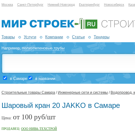
Москва
Санкт-Петербург
Нижний Новгород
Екатеринбург
Новосибирск
Каз
Товары
Услуги
Компании
Статьи
Тендеры
Например,
полиэтиленовые трубы
в Самаре
в названии
Строительные товары Самара
/
Инженерные сети и системы
/
Водопровод, 
Шаровый кран 20 JAKKO в Самаре
от 100 руб/шт
Цена:
ПРОДАВЕЦ:
ООО НИВА-ТЕХСТРОЙ