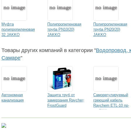
Муфта
Полипропиленовая
Полипропиленовая
полипропиленовая
труба PN10(20)
труба PN20(20)
32 JAKKO
JAKKO
JAKKO
Товары других компаний в категории "
Водопровод, к
Самаре
"
Автономная
Защита труб от
Саморегулируемый
канализация
замерзания Raychem
греющий кабель
FrostGuard
Raychem ETL-10 пр-
ва США