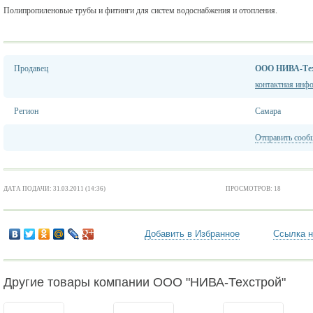
Полипропиленовые трубы и фитинги для систем водоснабжения и отопления.
Продавец
ООО НИВА-Те
контактная инф
Регион
Самара
Отправить сооб
ДАТА ПОДАЧИ: 31.03.2011 (14:36)
ПРОСМОТРОВ: 18
Добавить в Избранное
Ссылка н
Другие товары компании ООО "НИВА-Техстрой"