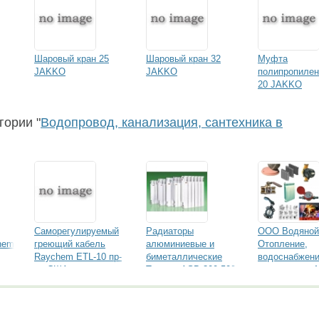
Шаровый кран 25
Шаровый кран 32
Муфта
JAKKO
JAKKO
полипропилен
20 JAKKO
гории "
Водопровод, канализация, сантехника в
Саморегулируемый
Радиаторы
ООО Водяной
hem
греющий кабель
алюминиевые и
Отопление,
Raychem ETL-10 пр-
биметаллические
водоснабжени
ва США
Термал ASB 300-500
канализация 
реализуем оп
и в розницу.