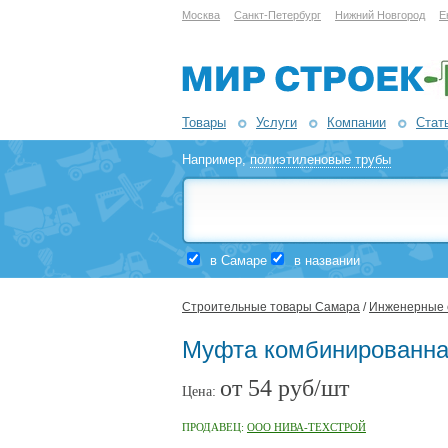
Москва
Санкт-Петербург
Нижний Новгород
Е
Товары
Услуги
Компании
Стат
Например,
полиэтиленовые трубы
в Самаре
в названии
Строительные товары Самара
/
Инженерные 
Муфта комбинированная
от 54 руб/шт
Цена:
ПРОДАВЕЦ:
ООО НИВА-ТЕХСТРОЙ