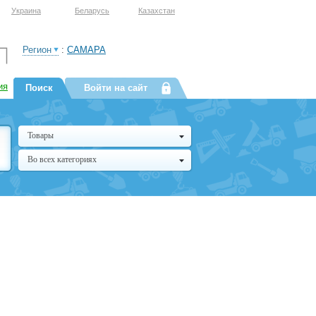
Украина
Беларусь
Казахстан
Регион
:
САМАРА
ия
Поиск
Войти на сайт
Товары
Во всех категориях