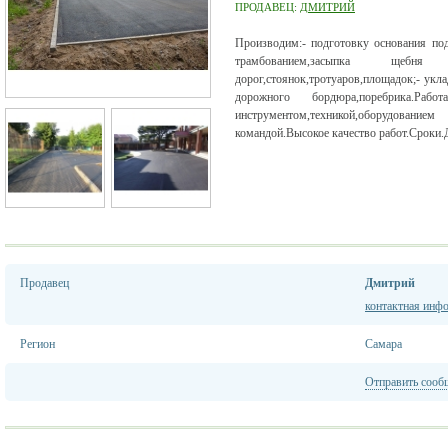
ПРОДАВЕЦ:
ДМИТРИЙ
Производим:- подготовку основания под
трамбованием,засыпка щебня
дорог,стоянок,тротуаров,площадок;- укла
дорожного бордюра,поребрика.Раб
инструментом,техникой,оборудова
командой.Высокое качество работ.Сроки.
Продавец
Дмитрий
контактная инф
Регион
Самара
Отправить сооб