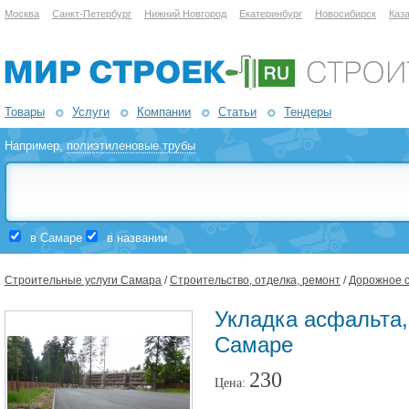
Москва
Санкт-Петербург
Нижний Новгород
Екатеринбург
Новосибирск
Каз
Товары
Услуги
Компании
Статьи
Тендеры
Например,
полиэтиленовые трубы
в Самаре
в названии
Строительные услуги Самара
/
Строительство, отделка, ремонт
/
Дорожное с
Укладка асфальта,
Самаре
230
Цена: