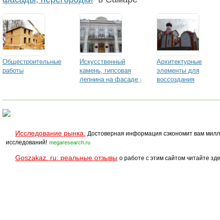
Общестроительные
Искусственный
Архитектурные
работы
камень, гипсовая
элементы для
лепнина на фасаде и
воссоздания
в интерьере
православных
храмов
Исследование рынка.
Достоверная информация сэкономит вам милл
исследований!
megaresearch.ru
Goszakaz. ru: реальные отзывы
о работе с этим сайтом читайте зде