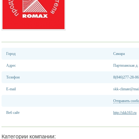
Город
Самара
Адрес
Партизанская д.
Телефон
8(846)277-28-06
E-mail
skk-climate@mail
Отправить сооб
Веб сайт
http://skk163.ru
Категории компании: