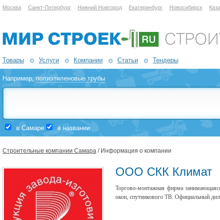
Москва
Санкт-Петербург
Нижний Новгород
Екатеринбург
Новосибирск
Каз
Товары
Услуги
Компании
Статьи
Тендеры
Например,
полиэтиленовые трубы
в Самаре
в названии
Строительные компании Самара
/ Информация о компании
ООО СКК Климат
Торгово-монтажная фирма занимающаяся
окон, спутникового ТВ. Официальный дил