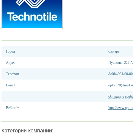
Город
Самара
Адрес
Пушкина, 227 А
Телефон
8-964-981-00-00
E-mail
optom79@mail.r
Отправить сооб
Веб сайт
http://www.opt-k
Категории компании: