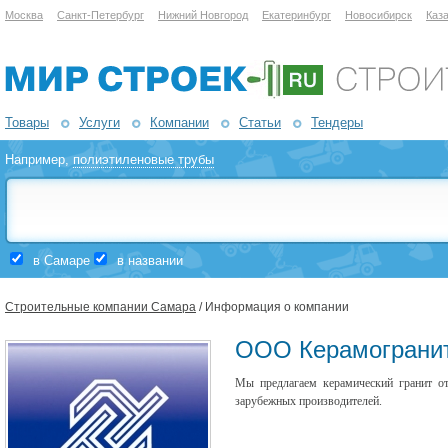
Москва
Санкт-Петербург
Нижний Новгород
Екатеринбург
Новосибирск
Каз
Товары
Услуги
Компании
Статьи
Тендеры
Например,
полиэтиленовые трубы
в Самаре
в названии
Строительные компании Самара
/ Информация о компании
ООО Керамограни
Мы предлагаем керамический гранит от
зарубежных производителей.