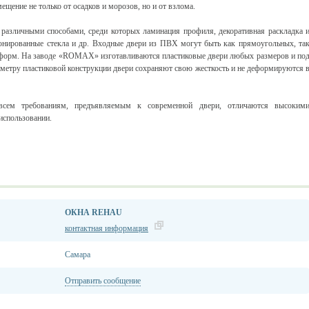
щение не только от осадков и морозов, но и от взлома.
азличными способами, среди которых ламинация профиля, декоративная раскладка 
тонированные стекла и др. Входные двери из ПВХ могут быть как прямоугольных, та
форм. На заводе «ROMAX» изготавливаются пластиковые двери любых размеров и по
метру пластиковой конструкции двери сохраняют свою жесткость и не деформируются 
сем требованиям, предъявляемым к современной двери, отличаются высоким
использовании.
ОКНА REHAU
контактная информация
Самара
Отправить сообщение