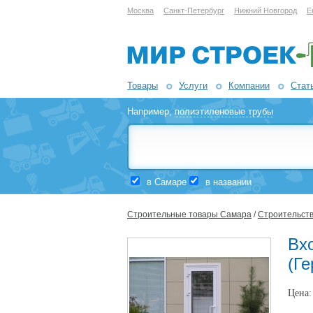
Москва
Санкт-Петербург
Нижний Новгород
Е
Товары
Услуги
Компании
Стат
Например,
полиэтиленовые трубы
в Самаре
в названии
Строительные товары Самара
/
Строительств
Вх
(Г
Цена