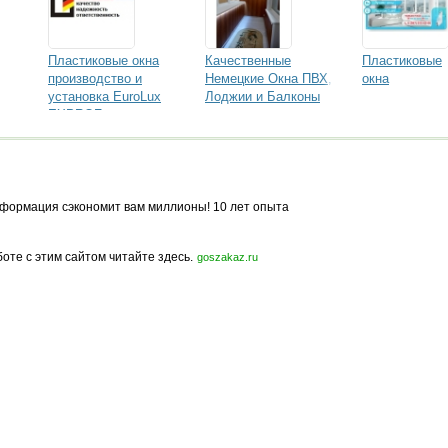
Пластиковые окна
Качественные
Пластиковые
производство и
Немецкие Окна ПВХ,
окна
установка EuroLux
Лоджии и Балконы
EXPROF-лидер по
под ключ
морозостойкости и
долговечности
формация сэкономит вам миллионы! 10 лет опыта
боте с этим сайтом читайте здесь.
goszakaz.ru