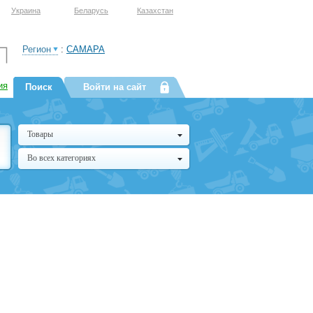
Украина
Беларусь
Казахстан
Регион
:
САМАРА
ия
Поиск
Войти на сайт
Товары
Во всех категориях