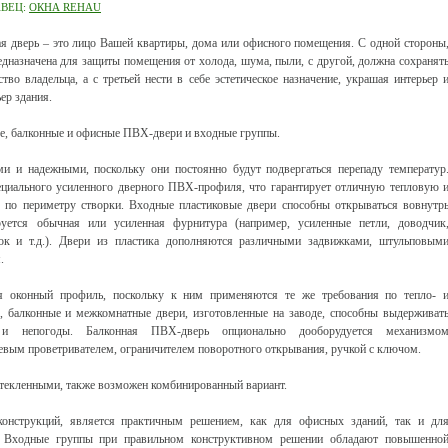
АВЕЦ:
ОКНА REHAU
я дверь – это лицо Вашей квартиры, дома или офисного помещения. С одной стороны
едназначена для защиты помещения от холода, шума, пыли, с другой, должна сохранят
тво владельца, а с третьей нести в себе эстетическое назначение, украшая интерьер 
ьер здания.
е, балконные и офисные ПВХ-двери и входные группы.
и и надежными, поскольку они постоянно будут подвергаться перепаду температур
иального усиленного дверного ПВХ-профиля, что гарантирует отличную тепловую 
 по периметру створки. Входные пластиковые двери способны открываться вовнутр
уется обычная или усиленная фурнитура (например, усиленные петли, доводчик
ок и т.д.). Двери из пластика дополняются различными задвижками, штульповым
.
ся оконный профиль, поскольку к ним применяются те же требования по тепло- 
, балконные и межкомнатные двери, изготовленные на заводе, способны выдерживат
и непогоды. Балконная ПВХ-дверь опционально дооборудуется механизмо
евым проветривателем, ограничителем поворотного открывания, ручкой с ключом.
астекленными, также возможен комбинированный вариант.
конструкций, является практичным решением, как для офисных зданий, так и дл
). Входные группы при правильном конструктивном решении обладают повышенно