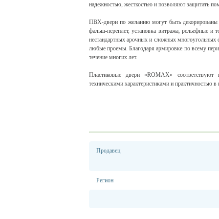
надежностью, жесткостью и позволяют защитить поме
ПВХ-двери по желанию могут быть декорированы р
фальш-переплет, установка витража, рельефные и 
нестандартных арочных и сложных многоугольных 
любые проемы. Благодаря армировке по всему пери
течение многих лет.
Пластиковые двери «ROMAX» соответствуют в
техническими характеристиками и практичностью в 
Продавец
Регион