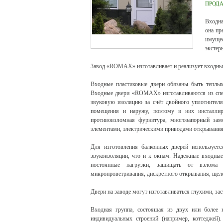
ПРОД
Входна
она пр
имущес
экстер
Завод «ROMAX» изготавливает и реализует входны
Входные пластиковые двери обязаны быть теплым
Входные двери «ROMAX» изготавливаются из спец
звуковую изоляцию за счёт двойного уплотнителя
помещения и наружу, поэтому в них инсталлир
противовзломная фурнитура, многозапорный зам
элементами, электрическими приводами открывания
Для изготовления балконных дверей использует
звукоизоляции, что и к окнам. Надежные входные
постоянные нагрузки, защищать от взлома 
микропроветривания, дискретного открывания, щел
Двери на заводе могут изготавливаться глухими, з
Входная группа, состоящая из двух или более 
индивидуальных строений (например, коттеджей