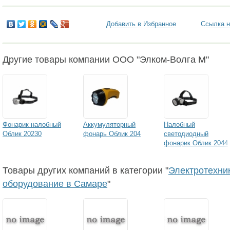
Добавить в Избранное
Ссылка н
Другие товары компании ООО "Элком-Волга М"
Фонарик налобный
Аккумуляторный
Налобный
Облик 20230
фонарь Облик 204
светодиодный
фонарик Облик 2044
Товары других компаний в категории "
Электротехни
оборудование в Самаре
"