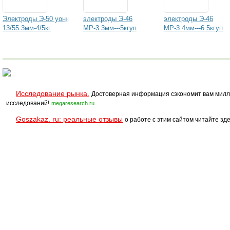
Электроды Э-50 уони
электроды Э-46
электроды Э-46
13/55 3мм-4/5кг
МР-3 3мм---5кгуп
МР-3 4мм---6.5кгуп
Исследование рынка.
Достоверная информация сэкономит вам милл
исследований!
megaresearch.ru
Goszakaz. ru: реальные отзывы
о работе с этим сайтом читайте зде