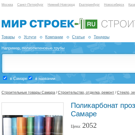
Москва
Санкт-Петербург
Нижний Новгород
Екатеринбург
Новосибирск
Каз
Товары
Услуги
Компании
Статьи
Тендеры
Например,
полиэтиленовые трубы
в Самаре
в названии
Строительные товары Самара
/
Строительство, отделка, ремонт
/
Стекло, з
Поликарбонат проз
Самаре
2052
Цена: