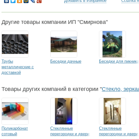
Добавить в Избранное
Ссылка н
Другие товары компании ИП "Смирнова"
Трубы
Беседки дачные
Беседки для пикника
металлические с
доставкой
Товары других компаний в категории "
Стекло, зерка
Поликарбонат
Стеклянные
Стеклянные
сотовый
перегородки и двери.
перегородки и двери