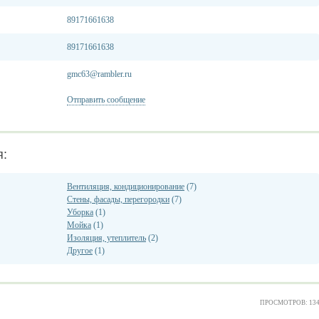
89171661638
89171661638
gmc63@rambler.ru
Отправить сообщение
я:
Вентиляция, кондиционирование
(7)
Стены, фасады, перегородки
(7)
Уборка
(1)
Мойка
(1)
Изоляция, утеплитель
(2)
Другое
(1)
ПРОСМОТРОВ: 13