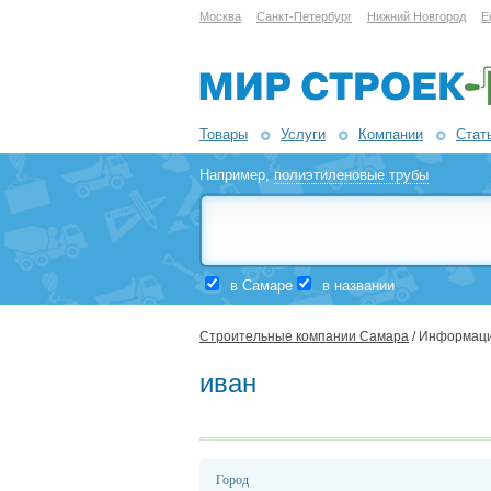
Москва
Санкт-Петербург
Нижний Новгород
Е
Товары
Услуги
Компании
Стат
Например,
полиэтиленовые трубы
в Самаре
в названии
Строительные компании Самара
/ Информаци
иван
Город