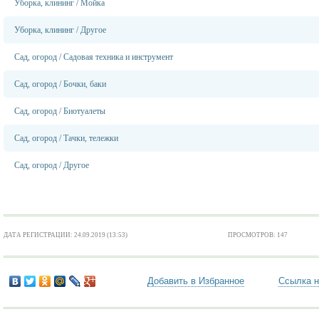
Уборка, клининг
/
Мойка
Уборка, клининг
/
Другое
Сад, огород
/
Садовая техника и инструмент
Сад, огород
/
Бочки, баки
Сад, огород
/
Биотуалеты
Сад, огород
/
Тачки, тележки
Сад, огород
/
Другое
ДАТА РЕГИСТРАЦИИ: 24.09.2019 (13:53)
ПРОСМОТРОВ: 147
Добавить в Избранное
Ссылка н