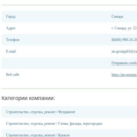
Город
Самара
Адрес
г. Самара, ул. 2
Телефон
8(846) 990-24-2
E-mail
an-groupp63@ya
Отправить сооб
Веб сайт
https://an-groupp
Категории компании:
Строительство, отделка, ремонт
/
Фундамент
Строительство, отделка, ремонт
/
Стены, фасады, перегородки
Строительство, отделка, ремонт
/
Кровля