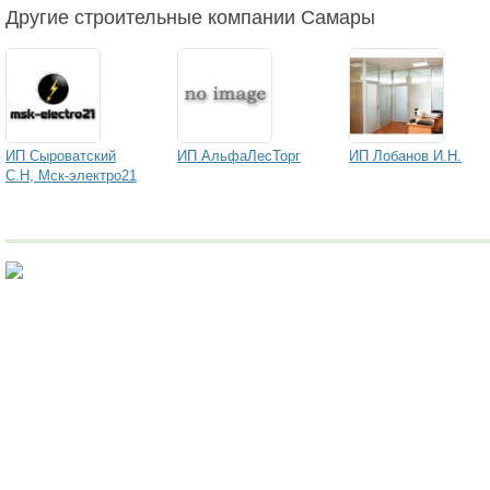
Другие строительные компании Самары
ИП Сыроватский
ИП АльфаЛесТорг
ИП Лобанов И.Н.
С.Н, Мск-электро21
Исследование рынка.
Достоверная информация сэкономит вам милл
исследований!
megaresearch.ru
Goszakaz. ru: реальные отзывы
о работе с этим сайтом читайте зде