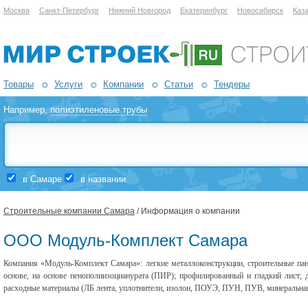
Москва
Санкт-Петербург
Нижний Новгород
Екатеринбург
Новосибирск
Каз
Товары
Услуги
Компании
Статьи
Тендеры
Например,
полиэтиленовые трубы
в Самаре
в названии
Строительные компании Самара
/ Информация о компании
ООО Модуль-Комплект Самара
Компания «Модуль-Комплект Самара»: легкие металлоконструкции, строительные пан
основе, на основе пенополиизоцианурата (ПИР); профилированный и гладкий лист; 
расходные материалы (
ЛБ лента, уплотнители, изолон, ПОУЭ, ПУН, ПУВ, минеральная 