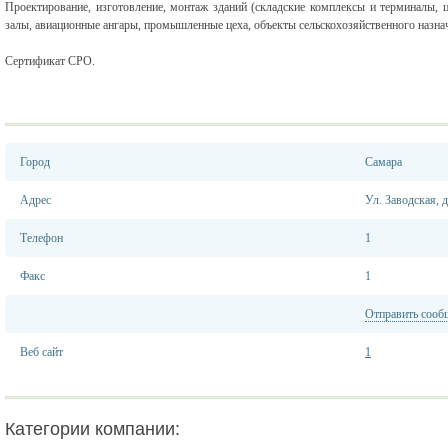
Проектирование, изготовление, монтаж зданий (складские комплексы и терминалы, 
залы, авиационные ангары, промышленные цеха, объекты сельскохозяйственного назна
Сертификат СРО.
Город
Самара
Адрес
Ул. Заводская, 
Телефон
1
Факс
1
Отправить сооб
Веб сайт
1
Категории компании: