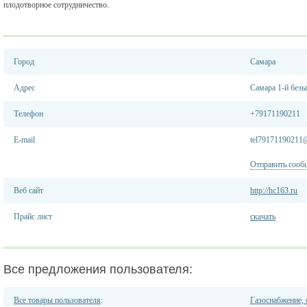
плодотворное сотрудничество.
Город
Самара
Адрес
Самара 1-й без
Телефон
+79171190211
E-mail
tel79171190211
Отправить сооб
Веб сайт
http://hc163.ru
Прайс лист
скачать
Все предложения пользователя:
Все товары пользователя
:
Газоснабжение, 