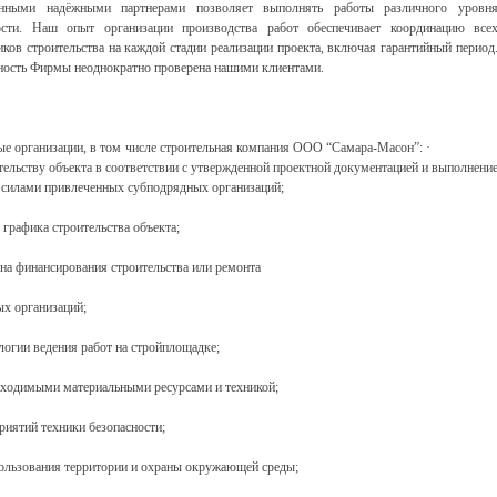
янными надёжными партнерами позволяет выполнять работы различного уровн
ости. Наш опыт организации производства работ обеспечивает координацию все
иков строительства на каждой стадии реализации проекта, включая гарантийный период
ость Фирмы неоднократно проверена нашими клиентами.
дные организации, в том числе строительная компания ООО “Самара-Масон”: 
ству объекта в соответствии с утвержденной проектной документацией и выполнени
 и силами привлеченных субподрядных организаций;
а строительства объекта;
сирования строительства или ремонта
рганизаций;
дения работ на стройплощадке;
и материальными ресурсами и техникой;
техники безопасности;
ия территории и охраны окружающей среды;