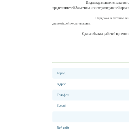
· Индивидуальные испытания смонтированно
представителей Заказчика и эксплуатирующей орган
· Передача в установленном порядке эк
дальнейшей эксплуатации;
· Сдача объекта рабочей приемочной
Город
Адрес
Телефон
E-mail
Веб сайт