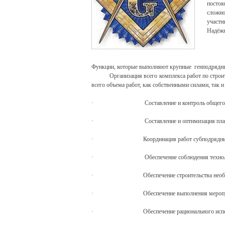
посто
сложн
участн
Надёжн
Функции, которые выполняют крупные генподря
Организация всего комплекса работ по строитель
всего объема работ, как собственными силами, так
· Составление и контроль общего график
· Составление и оптимизация плана финан
· Координация работ субподрядных о
· Обеспечение соблюдения технологии ве
· Обеспечение строительства необходимым
· Обеспечение выполнения мероприятий 
· Обеспечение рационального использован