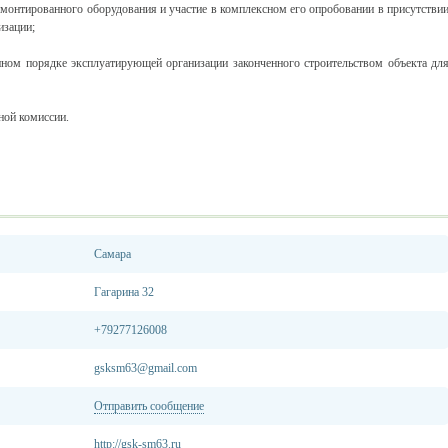
го оборудования и участие в комплексном его опробовании в присутстви
изации;
сплуатирующей организации законченного строительством объекта дл
 комиссии.
Самара
Гагарина 32
+79277126008
gsksm63@gmail.com
Отправить сообщение
http://gsk-sm63.ru