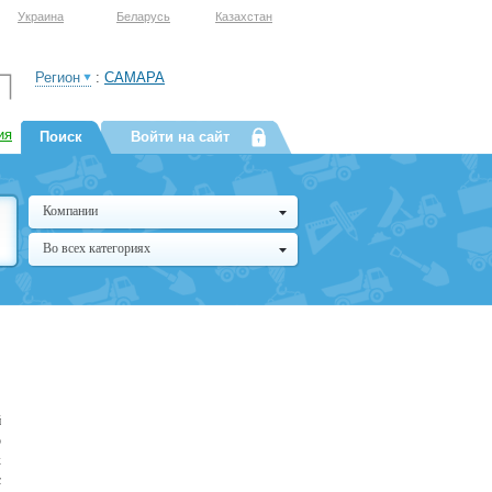
Украина
Беларусь
Казахстан
Регион
:
САМАРА
ия
Поиск
Войти на сайт
Компании
Во всех категориях
й
о
к
с