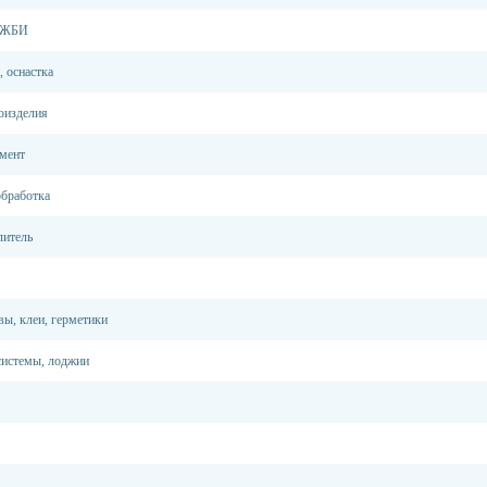
, ЖБИ
, оснастка
оизделия
емент
обработка
литель
вы, клеи, герметики
системы, лоджии