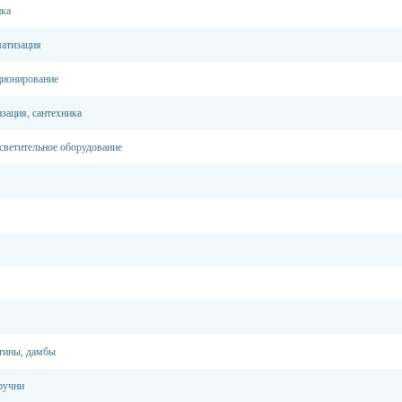
ика
матизация
ционирование
зация, сантехника
светительное оборудование
тины, дамбы
ручни