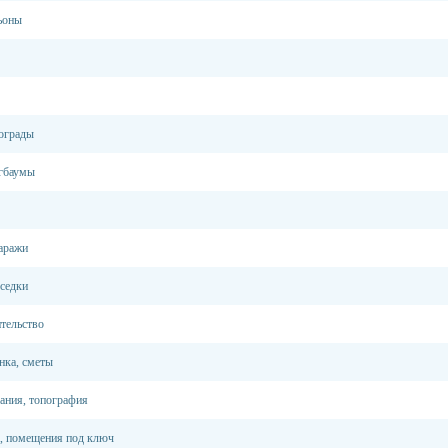
ьоны
 ограды
агбаумы
гаражи
еседки
тельство
нка, сметы
кания, топография
, помещения под ключ