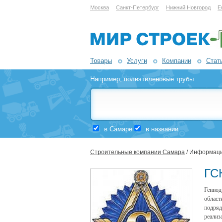
Москва
Санкт-Петербург
Нижний Новгород
Е
Товары
Услуги
Компании
Стат
Например,
полиэтиленовые трубы
в Самаре
в названии
Строительные компании Самара
/ Информаци
ГС
Генпод
облас
подря
реализ