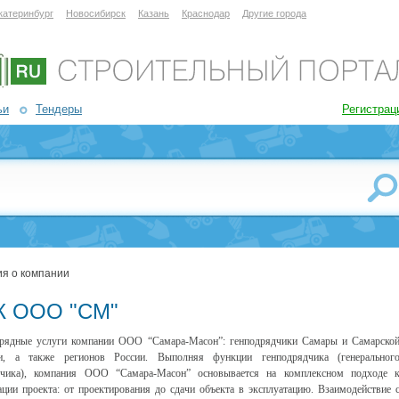
катеринбург
Новосибирск
Казань
Краснодар
Другие города
ьи
Тендеры
Регистрац
я о компании
К ООО "СМ"
рядные услуги компании ООО “Самара-Масон”: генподрядчики Самары и Самарско
ти, а также регионов России. Выполняя функции генподрядчика (генеральног
дчика), компания ООО “Самара-Масон” основывается на комплексном подходе 
ации проекта: от проектирования до сдачи объекта в эксплуатацию. Взаимодействие 