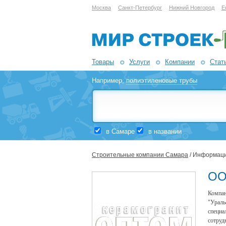
Москва
Санкт-Петербург
Нижний Новгород
Е
Товары
Услуги
Компании
Стат
Например,
полиэтиленовые трубы
в Самаре
в названии
Строительные компании Самара
/ Информаци
ОО
Компа
"Урал
специа
сотруд