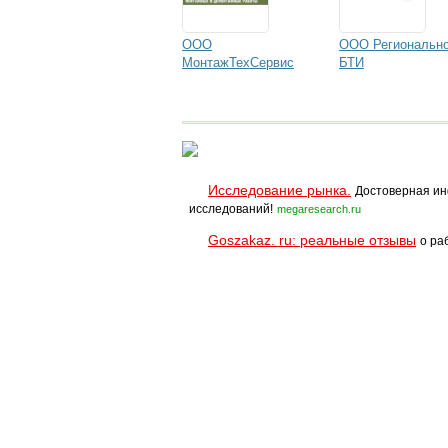
ООО
ООО Региональн
МонтажТехСервис
БТИ
Исследование рынка.
Достоверная ин
исследований!
megaresearch.ru
Goszakaz. ru: реальные отзывы
о ра