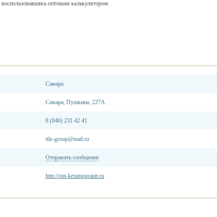
 воспользовавшись оптовым калькулятором.
Самара
Самара, Пушкина, 227А
8 (846) 231 42 41
tile-group@mail.ru
Отправить сообщение
http://opt-keramogranit.ru