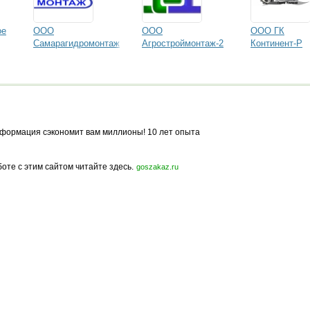
ое
ООО
ООО
ООО ГК
Самарагидромонтаж
Агростроймонтаж-2
Континент-Р
формация сэкономит вам миллионы! 10 лет опыта
боте с этим сайтом читайте здесь.
goszakaz.ru