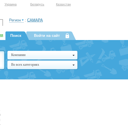
Украина
Беларусь
Казахстан
Регион
:
САМАРА
ия
Поиск
Войти на сайт
Компании
Во всех категориях
,
и
ы
т