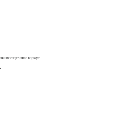
ование спортивное воркаут
к