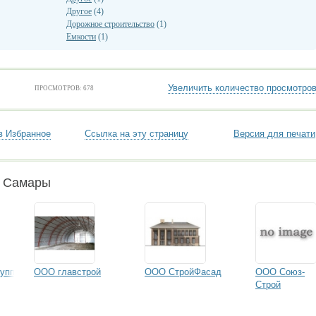
Другое
(4)
Дорожное строительство
(1)
Емкости
(1)
Увеличить количество просмотро
ПРОСМОТРОВ: 678
в Избранное
Ссылка на эту страницу
Версия для печати
и Самары
упп
ООО главстрой
ООО СтройФасад
ООО Союз-
Строй