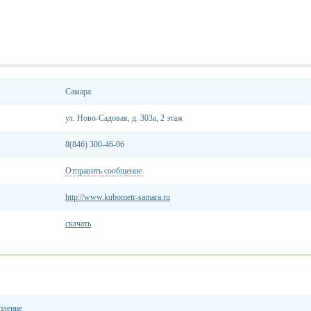
Самара
ул. Ново-Садовая, д. 303а, 2 этаж
8(846) 300-46-06
Отправить сообщение
http://www.kubometr-samara.ru
скачать
пление