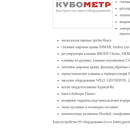
стальн
регул
тепло
конден
элект
перепу
металлопластиковые трубы Henco
стальные шаровые краны IDMAR, Andrex для па
регулирующие клапаны BROEN Clorius, SIEM
клапаны воздушные, клапаны поплавковые C
латунные шаровые краны, фильтры,обратные к
термостатические клапаны и терморегуляция B
насосное оборудование WILO, GRUNDFOS
котлы твердотопливные Буржуй-Ка
баки и бойлеры Flamco
пожарные гидранты,подставки,колонки водор
люки чугунные и полимерно-песчаные
компенсаторы резиновые Hornhof, сильфонные
Благоустройство  оборудование (www.lubim-gorod.