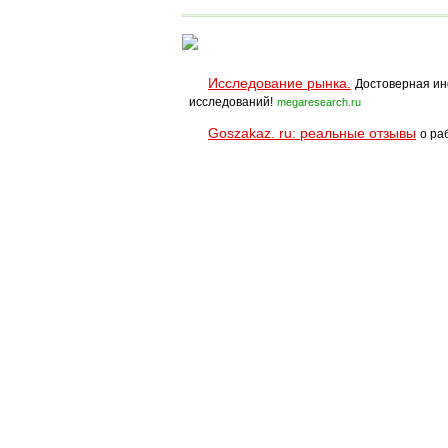
Исследование рынка.
Достоверная ин
исследований!
megaresearch.ru
Goszakaz. ru: реальные отзывы
о ра
Помощь
Условия использования
При полном и