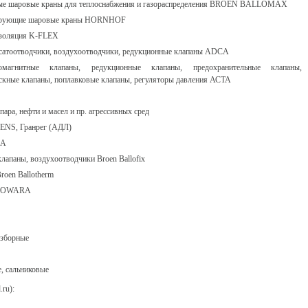
ые шаровые краны для теплоснабжения и газораспределения BROEN BALLOMAX
ирующие шаровые краны HORNHOF
изоляция K-FLEX
сатоотводчики, воздухоотводчики, редукционные клапаны ADCA
ромагнитные клапаны, редукционные клапаны, предохранительные клапаны,
скные клапаны, поплавковые клапаны, регуляторы давления АСТА
ра, нефти и масел и пр. агрессивных сред
ENS, Гранрег (АДЛ)
SA
лапаны, воздухоотводчики Broen Ballofix
roen Ballotherm
, LOWARA
азборные
, сальниковые
ru):