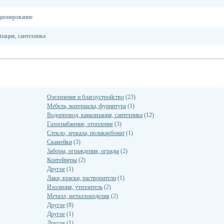
ционирование
зация, сантехника
Озеленение и благоустройство
(23)
Мебель, материалы, фурнитура
(1)
Водопровод, канализация, сантехника
(12)
Газоснабжение, отопление
(3)
Стекло, зеркала, поликарбонат
(1)
Скамейки
(3)
Заборы, ограждения, ограды
(2)
Контейнеры
(2)
Другое
(1)
Лаки, краски, растворители
(1)
Изоляция, утеплитель
(2)
Металл, металлоизделия
(2)
Другое
(8)
Другое
(1)
Другое
(1)