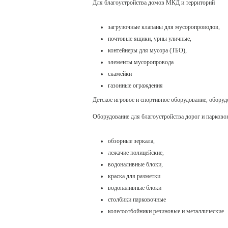
Для благоустройства домов МКД и территорий
загрузочные клапаны для мусоропроводов,
почтовые ящики, урны уличные,
контейнеры для мусора (ТБО),
элементы мусоропровода
скамейки
газонные ограждения
Детское игровое и спортивное оборудование, оборуд
Оборудование для благоустройства дорог и парково
обзорные зеркала,
лежачие полицейские,
водоналивные блоки,
краска для разметки
водоналивные блоки
столбики парковочные
колесоотбойники резиновые и металлические