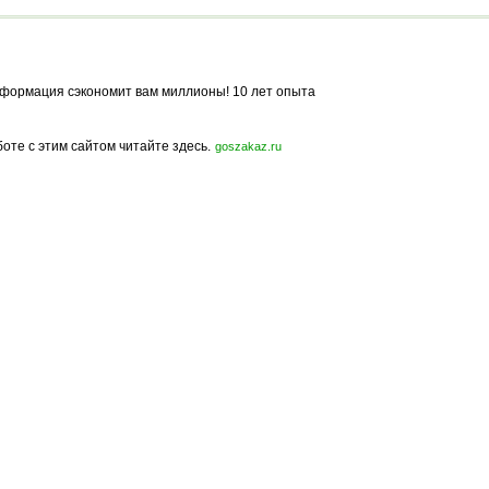
формация сэкономит вам миллионы! 10 лет опыта
боте с этим сайтом читайте здесь.
goszakaz.ru
Политика конфиденциальности
Карта сайта
© 2009-2023, МирСтроек.ру - портал бесплатных строительных объявлений.
ли частичном использовании материалов сайта гиперссылка на MirStroek.RU