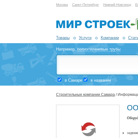
Москва
Санкт-Петербург
Нижний Новгород
Е
Товары
Услуги
Компании
Стат
Например,
полиэтиленовые трубы
в Самаре
в названии
Строительные компании Самара
/ Информаци
ОО
Оборуд
задви