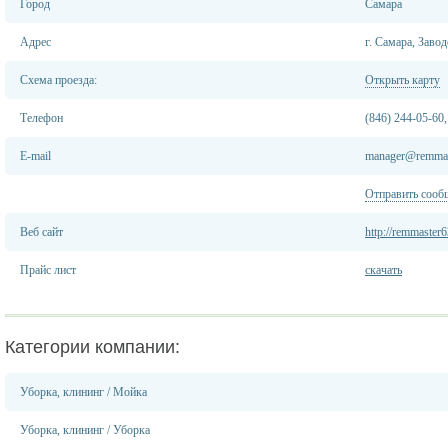
Город
Самара
Адрес
г. Самара, Заво
Схема проезда:
Открыть карту
Телефон
(846) 244-05-60,
E-mail
manager@remmas
Отправить сооб
Веб сайт
http://remmaster6
Прайс лист
скачать
Категории компании:
Уборка, клининг
/
Мойка
Уборка, клининг
/
Уборка