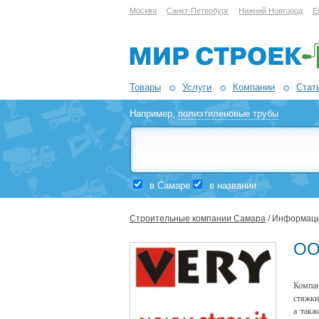
Москва
Санкт-Петербург
Нижний Новгород
Е
Товары
Услуги
Компании
Стат
Например,
полиэтиленовые трубы
в Самаре
в названии
Строительные компании Самара
/ Информаци
ОО
Компан
стяжки
а такж