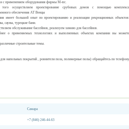
и с применением оборудования фирмы M-tec.
 того осуществляем проектирование срубовых домов с помощью комплекс
ммного обеспечения АТ Венцы
ия имеет большой опыт по проектированию и реализации рекреационных объектов
ны, сауны, турецкие бани.
твляем обслуживание бассейнов, реализуем химию для бассейнов.
бнее о применяемых технологиях и выполненных объектах компании вы может
 различные строительные темы.
для напольных покрытий , ровнители пола, полимерные полы) обращайтесь по телефон
Самара
+7 (846) 246-44-63